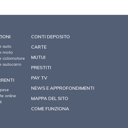
IONI
CONTI DEPOSITO
e auto
CARTE
ne moto
MUTUI
e ciclomotore
e autocarro
PRESTITI
PAY TV
RRENTI
NEWS E APPROFONDIMENTI
spese
te online
MAPPA DEL SITO
i
COME FUNZIONA