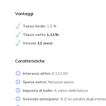
Vantaggi
Tasso lordo:
1.5 %
Tasso netto
1,11%
Vincolo
12 mesi
Caratteristiche
Interessi attivi:
€ 222,00
Spese extra:
Nessuna spesa
Imposta di bollo:
A carico della banca
Svincolo anticipato:
Sì (Con perdita degli interes