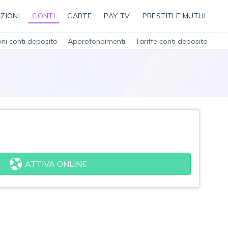
ZIONI
CONTI
CARTE
PAY TV
PRESTITI E MUTUI
ni conti deposito
Approfondimenti
Tariffe conti deposito
ATTIVA ONLINE