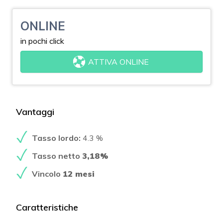
ONLINE
in pochi click
ATTIVA ONLINE
Vantaggi
Tasso lordo:
4.3 %
Tasso netto
3,18%
Vincolo
12 mesi
Caratteristiche