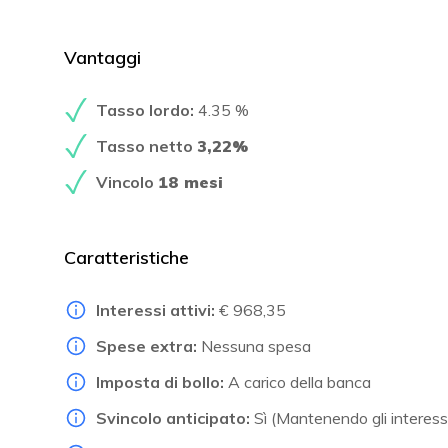
Vantaggi
Tasso lordo:
4.35 %
Tasso netto
3,22%
Vincolo
18 mesi
Caratteristiche
Interessi attivi:
€ 968,35
Spese extra:
Nessuna spesa
Imposta di bollo:
A carico della banca
Svincolo anticipato:
Sì (Mantenendo gli interess