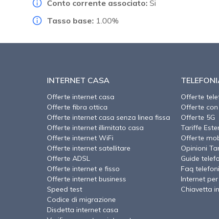
Conto corrente associato:
Si
Tasso base:
1.00%
INTERNET CASA
TELEFONI
Offerte internet casa
Offerte tel
Offerte fibra ottica
Offerte con
Offerte internet casa senza linea fissa
Offerte 5G
Offerte internet illimitato casa
Tariffe Este
Offerte internet WiFi
Offerte mob
Offerte internet satellitare
Opinioni Tari
Offerte ADSL
Guide telef
Offerte internet e fisso
Faq telefon
Offerte internet business
Internet per
Speed test
Chiavetta i
Codice di migrazione
Disdetta internet casa