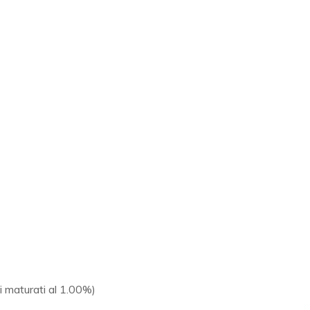
i maturati al 1.00%)