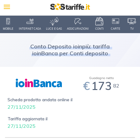
MOBILE
INTERNET CASA
LUCE E GAS
ASSICURAZIONI
CONTI
CARTE
TV
Conto Deposito ioinpiù: tariffa
ioinBanca per Conti deposito
Guadagno netto
€
173
82
Scheda prodotto andata online il
27/11/2025
Tariffa aggiornata il
27/11/2025