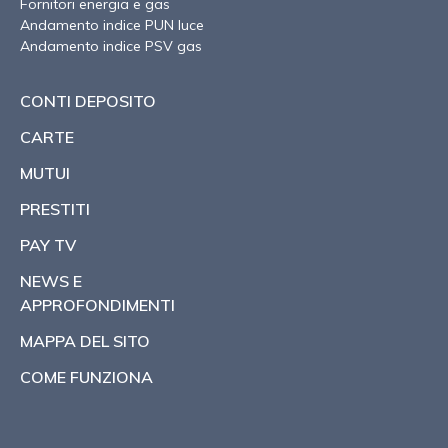
Fornitori energia e gas
Andamento indice PUN luce
Andamento indice PSV gas
CONTI DEPOSITO
CARTE
MUTUI
PRESTITI
PAY TV
NEWS E
APPROFONDIMENTI
MAPPA DEL SITO
COME FUNZIONA