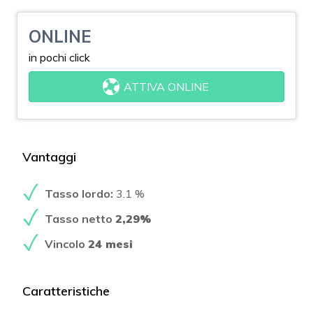
ONLINE
in pochi click
ATTIVA ONLINE
Vantaggi
Tasso lordo:
3.1 %
Tasso netto
2,29%
Vincolo
24 mesi
Caratteristiche