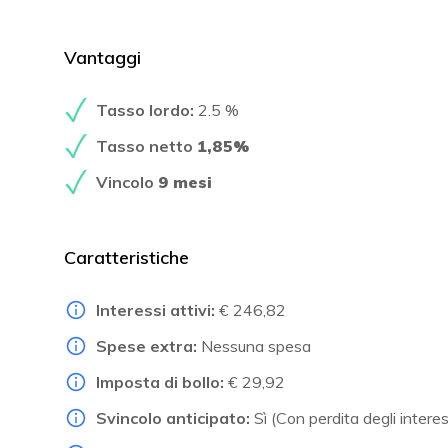
Vantaggi
Tasso lordo:
2.5 %
Tasso netto
1,85%
Vincolo
9 mesi
Caratteristiche
Interessi attivi:
€ 246,82
Spese extra:
Nessuna spesa
Imposta di bollo:
€ 29,92
Svincolo anticipato:
Sì (Con perdita degli interes