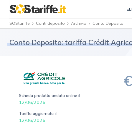
TEL
SOStariffe
Conti deposito
Archivio
Conto Deposito
Conto Deposito: tariffa Crédit Agric
Scheda prodotto andata online il
12/06/2026
Tariffa aggiornata il
12/06/2026