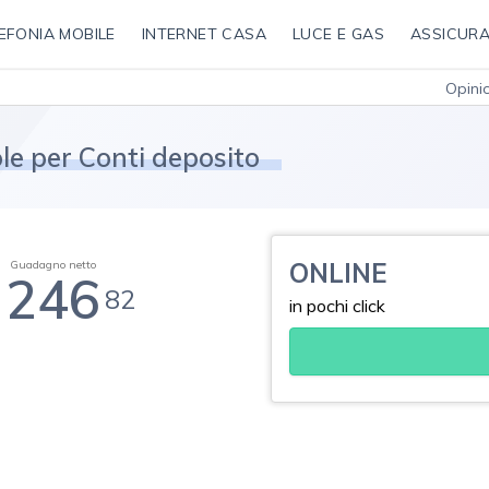
EFONIA MOBILE
INTERNET CASA
LUCE E GAS
ASSICURA
Opinio
ole per Conti deposito
ONLINE
Guadagno netto
€
246
82
in pochi click