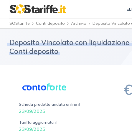
TEL
SOStariffe
Conti deposito
Archivio
Deposito Vincolato con liquidazione 
Conti deposito
Scheda prodotto andata online il
23/09/2025
Tariffa aggiornata il
23/09/2025