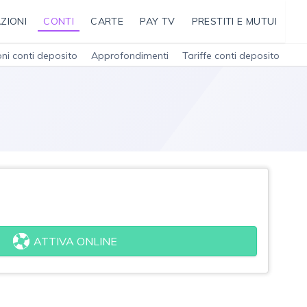
ZIONI
CONTI
CARTE
PAY TV
PRESTITI E MUTUI
ni conti deposito
Approfondimenti
Tariffe conti deposito
ATTIVA ONLINE