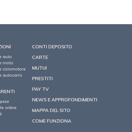
IONI
CONTI DEPOSITO
e auto
CARTE
ne moto
MUTUI
e ciclomotore
e autocarro
PRESTITI
PAY TV
RRENTI
NEWS E APPROFONDIMENTI
spese
te online
MAPPA DEL SITO
i
COME FUNZIONA