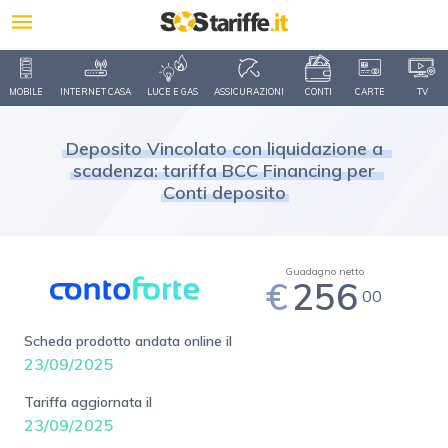
MOBILE
INTERNET CASA
LUCE E GAS
ASSICURAZIONI
CONTI
CARTE
TV
Deposito Vincolato con liquidazione a
scadenza: tariffa BCC Financing per
Conti deposito
Guadagno netto
€
256
00
Scheda prodotto andata online il
23/09/2025
Tariffa aggiornata il
23/09/2025