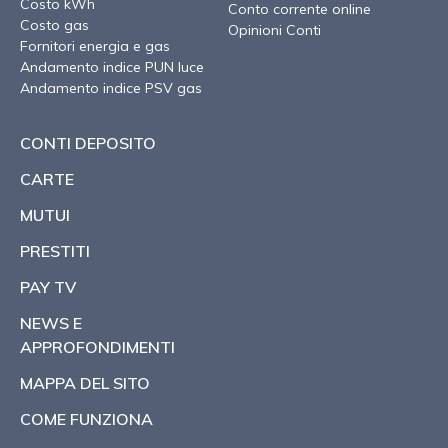
Costo kWh
Conto corrente online
Costo gas
Opinioni Conti
Fornitori energia e gas
Andamento indice PUN luce
Andamento indice PSV gas
CONTI DEPOSITO
CARTE
MUTUI
PRESTITI
PAY TV
NEWS E
APPROFONDIMENTI
MAPPA DEL SITO
COME FUNZIONA