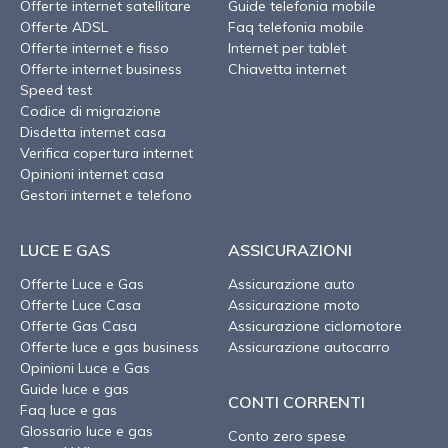
Offerte internet satellitare
Guide telefonia mobile
Offerte ADSL
Faq telefonia mobile
Offerte internet e fisso
Internet per tablet
Offerte internet business
Chiavetta internet
Speed test
Codice di migrazione
Disdetta internet casa
Verifica copertura internet
Opinioni internet casa
Gestori internet e telefono
LUCE E GAS
ASSICURAZIONI
Offerte Luce e Gas
Assicurazione auto
Offerte Luce Casa
Assicurazione moto
Offerte Gas Casa
Assicurazione ciclomotore
Offerte luce e gas business
Assicurazione autocarro
Opinioni Luce e Gas
Guide luce e gas
CONTI CORRENTI
Faq luce e gas
Glossario luce e gas
Conto zero spese