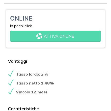
ONLINE
in pochi click
ATTIVA ONLINE
Vantaggi
Tasso lordo:
2 %
Tasso netto
1,48%
Vincolo
12 mesi
Caratteristiche