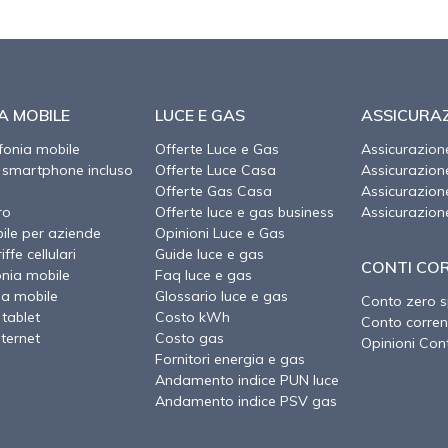
A MOBILE
LUCE E GAS
ASSICURAZ
efonia mobile
Offerte Luce e Gas
Assicurazion
 smartphone incluso
Offerte Luce Casa
Assicurazio
Offerte Gas Casa
Assicurazion
ro
Offerte luce e gas business
Assicurazion
ile per aziende
Opinioni Luce e Gas
ffe cellulari
Guide luce e gas
CONTI CO
onia mobile
Faq luce e gas
ia mobile
Glossario luce e gas
Conto zero 
 tablet
Costo kWh
Conto corren
nternet
Costo gas
Opinioni Cont
Fornitori energia e gas
Andamento indice PUN luce
Andamento indice PSV gas