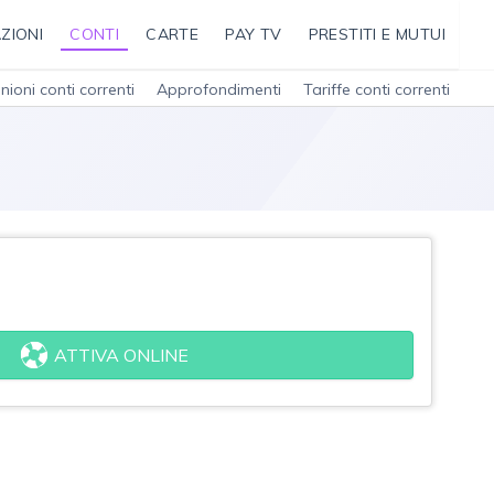
ZIONI
CONTI
CARTE
PAY TV
PRESTITI E MUTUI
nioni conti correnti
Approfondimenti
Tariffe conti correnti
ATTIVA ONLINE