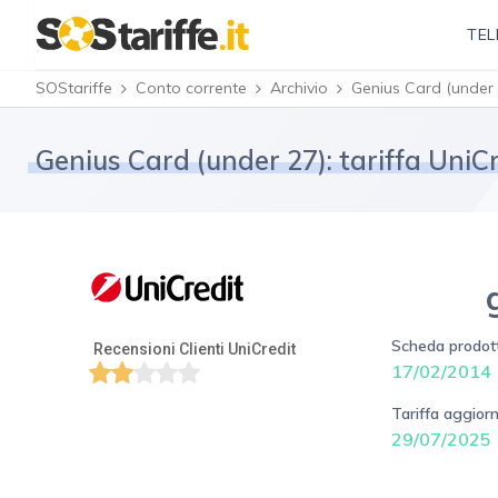
TEL
SOStariffe
Conto corrente
Archivio
Genius Card (under 
Genius Card (under 27): tariffa UniC
Scheda prodott
Recensioni Clienti UniCredit
17/02/2014
Tariffa aggiorn
29/07/2025