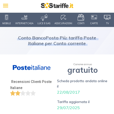
MOBILE
INTERNET CASA
LUCE E GAS
ASSICURAZIONI
CONTI
CARTE
TV
Conto BancoPosta Più: tariffa Poste
Italiane per Conto corrente
Canone annuo
gratuito
Scheda prodotto andata online
Recensioni Clienti Poste
il
Italiane
22/08/2017
Tariffa aggiornata il
29/07/2025