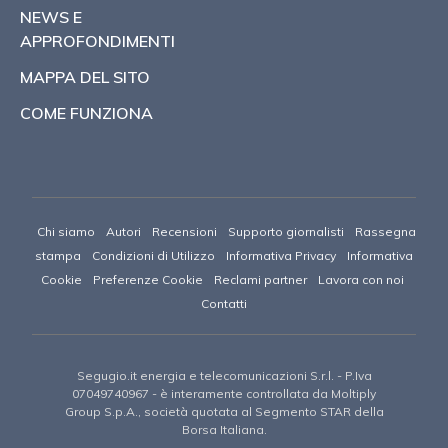
NEWS E
APPROFONDIMENTI
MAPPA DEL SITO
COME FUNZIONA
Chi siamo
Autori
Recensioni
Supporto giornalisti
Rassegna
stampa
Condizioni di Utilizzo
Informativa Privacy
Informativa
Cookie
Preferenze Cookie
Reclami partner
Lavora con noi
Contatti
Segugio.it energia e telecomunicazioni S.r.l.
- P.Iva
07049740967 -
è interamente controllata da Moltiply
Group S.p.A., società quotata al Segmento STAR della
Borsa Italiana.