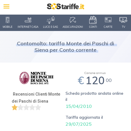
MOBILE
INTERNET CASA
LUCE E GAS
ASSICURAZIONI
CONTI
CARTE
TV
Contomolto: tariffa Monte dei Paschi di
Siena per Conto corrente
Canone annuo
€
120
00
Scheda prodotto andata online
Recensioni Clienti Monte
il
dei Paschi di Siena
15/04/2010
Tariffa aggiornata il
29/07/2025