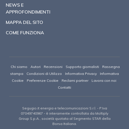
NEWS E
APPROFONDIMENTI
MAPPA DEL SITO
COME FUNZIONA
Chi siamo
Autori
Recensioni
Supporto giornalisti
Rassegna
stampa
Condizioni di Utilizzo
Informativa Privacy
Informativa
Cookie
Preferenze Cookie
Reclami partner
Lavora con noi
Contatti
Segugio.it energia e telecomunicazioni S.r.l.
- P.Iva
07049740967 -
è interamente controllata da Moltiply
Group S.p.A., società quotata al Segmento STAR della
Borsa Italiana.