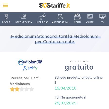
MOBILE
INTERNET CASA
LUCE E GAS
ASSICURAZIONI
CONTI
CARTE
TV
Mediolanum Standard: tariffa Mediolanum
per Conto corrente
Canone annuo
gratuito
Scheda prodotto andata online
Recensioni Clienti
il
Mediolanum
15/04/2010
Tariffa aggiornata il
29/07/2025