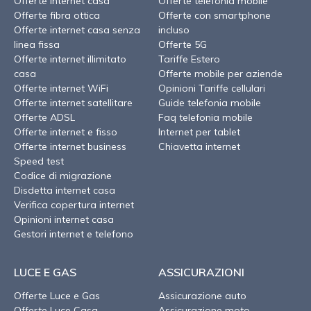
Offerte internet casa
Offerte telefonia mobile
Offerte fibra ottica
Offerte con smartphone
Offerte internet casa senza
incluso
linea fissa
Offerte 5G
Offerte internet illimitato
Tariffe Estero
casa
Offerte mobile per aziende
Offerte internet WiFi
Opinioni Tariffe cellulari
Offerte internet satellitare
Guide telefonia mobile
Offerte ADSL
Faq telefonia mobile
Offerte internet e fisso
Internet per tablet
Offerte internet business
Chiavetta internet
Speed test
Codice di migrazione
Disdetta internet casa
Verifica copertura internet
Opinioni internet casa
Gestori internet e telefono
LUCE E GAS
ASSICURAZIONI
Offerte Luce e Gas
Assicurazione auto
Offerte Luce Casa
Assicurazione moto