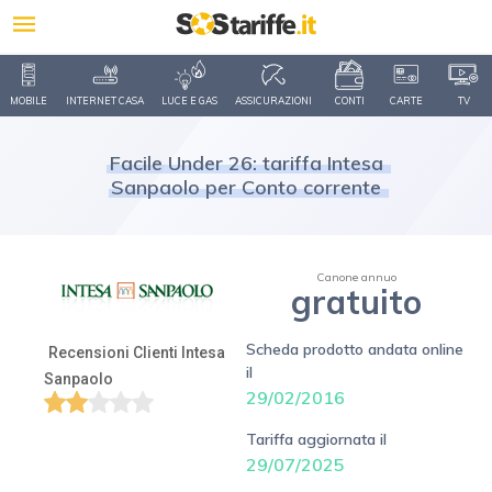
MOBILE
INTERNET CASA
LUCE E GAS
ASSICURAZIONI
CONTI
CARTE
TV
Facile Under 26: tariffa Intesa
Sanpaolo per Conto corrente
Canone annuo
gratuito
Scheda prodotto andata online
Recensioni Clienti Intesa
il
Sanpaolo
29/02/2016
Tariffa aggiornata il
29/07/2025