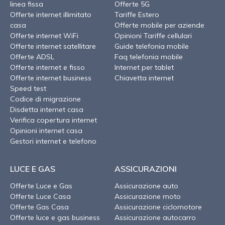
linea fissa
Offerte 5G
Offerte internet illimitato
Tariffe Estero
casa
Offerte mobile per aziende
Offerte internet WiFi
Opinioni Tariffe cellulari
Offerte internet satellitare
Guide telefonia mobile
Offerte ADSL
Faq telefonia mobile
Offerte internet e fisso
Internet per tablet
Offerte internet business
Chiavetta internet
Speed test
Codice di migrazione
Disdetta internet casa
Verifica copertura internet
Opinioni internet casa
Gestori internet e telefono
LUCE E GAS
ASSICURAZIONI
Offerte Luce e Gas
Assicurazione auto
Offerte Luce Casa
Assicurazione moto
Offerte Gas Casa
Assicurazione ciclomotore
Offerte luce e gas business
Assicurazione autocarro