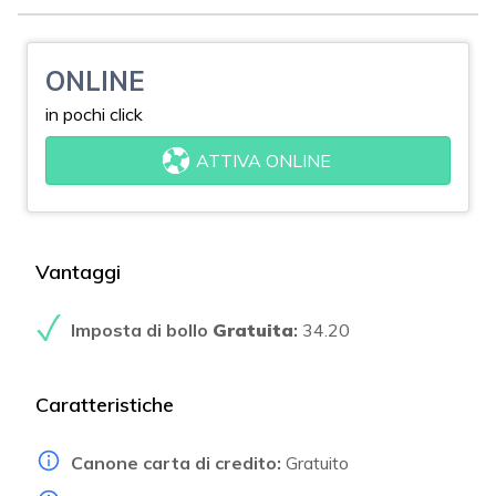
ONLINE
in pochi click
ATTIVA ONLINE
Vantaggi
Imposta di bollo
Gratuita
:
34.20
Caratteristiche
Canone carta di credito:
Gratuito