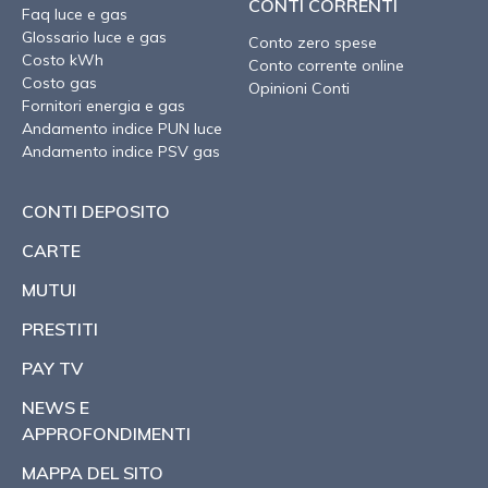
CONTI CORRENTI
Faq luce e gas
Glossario luce e gas
Conto zero spese
Costo kWh
Conto corrente online
Costo gas
Opinioni Conti
Fornitori energia e gas
Andamento indice PUN luce
Andamento indice PSV gas
CONTI DEPOSITO
CARTE
MUTUI
PRESTITI
PAY TV
NEWS E
APPROFONDIMENTI
MAPPA DEL SITO