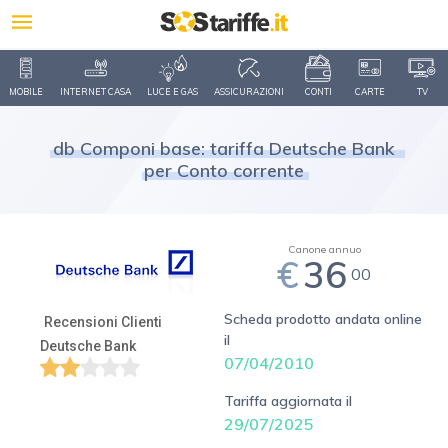
MOBILE
INTERNET CASA
LUCE E GAS
ASSICURAZIONI
CONTI
CARTE
TV
db Componi base: tariffa Deutsche Bank
per Conto corrente
Canone annuo
€
36
00
Scheda prodotto andata online
Recensioni Clienti
il
Deutsche Bank
07/04/2010
Tariffa aggiornata il
29/07/2025