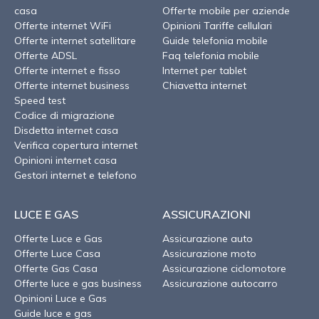
casa
Offerte mobile per aziende
Offerte internet WiFi
Opinioni Tariffe cellulari
Offerte internet satellitare
Guide telefonia mobile
Offerte ADSL
Faq telefonia mobile
Offerte internet e fisso
Internet per tablet
Offerte internet business
Chiavetta internet
Speed test
Codice di migrazione
Disdetta internet casa
Verifica copertura internet
Opinioni internet casa
Gestori internet e telefono
LUCE E GAS
ASSICURAZIONI
Offerte Luce e Gas
Assicurazione auto
Offerte Luce Casa
Assicurazione moto
Offerte Gas Casa
Assicurazione ciclomotore
Offerte luce e gas business
Assicurazione autocarro
Opinioni Luce e Gas
Guide luce e gas