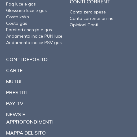
CONTI CORRENTI
Faq luce e gas
Glossario luce e gas
Conto zero spese
Costo kWh
Conto corrente online
Costo gas
Opinioni Conti
Fornitori energia e gas
Andamento indice PUN luce
Andamento indice PSV gas
CONTI DEPOSITO
CARTE
MUTUI
PRESTITI
PAY TV
NEWS E
APPROFONDIMENTI
MAPPA DEL SITO