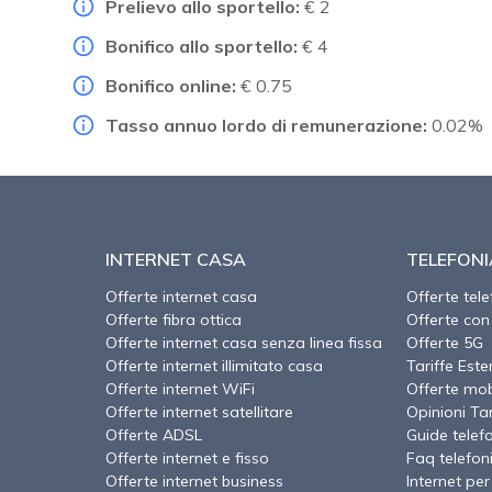
Prelievo allo sportello:
€ 2
Bonifico allo sportello:
€ 4
Bonifico online:
€ 0.75
Tasso annuo lordo di remunerazione:
0.02%
INTERNET CASA
TELEFONI
Offerte internet casa
Offerte tel
Offerte fibra ottica
Offerte con
Offerte internet casa senza linea fissa
Offerte 5G
Offerte internet illimitato casa
Tariffe Este
Offerte internet WiFi
Offerte mob
Offerte internet satellitare
Opinioni Tari
Offerte ADSL
Guide telef
Offerte internet e fisso
Faq telefon
Offerte internet business
Internet per