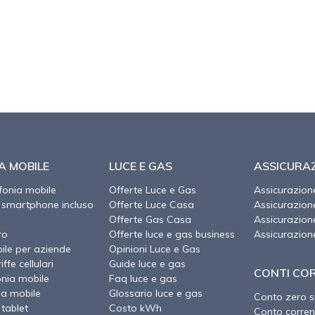
A MOBILE
LUCE E GAS
ASSICURAZ
efonia mobile
Offerte Luce e Gas
Assicurazion
 smartphone incluso
Offerte Luce Casa
Assicurazio
Offerte Gas Casa
Assicurazion
ro
Offerte luce e gas business
Assicurazion
ile per aziende
Opinioni Luce e Gas
ffe cellulari
Guide luce e gas
CONTI CO
onia mobile
Faq luce e gas
ia mobile
Glossario luce e gas
Conto zero 
 tablet
Costo kWh
Conto corren