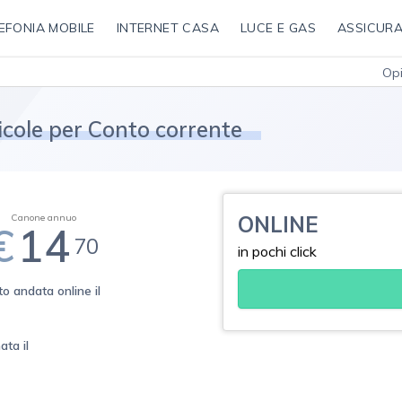
EFONIA MOBILE
INTERNET CASA
LUCE E GAS
ASSICURA
Opi
ricole per Conto corrente
ONLINE
Canone annuo
€
14
70
in pochi click
o andata online il
ata il