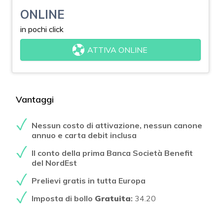
ONLINE
in pochi click
ATTIVA ONLINE
Vantaggi
Nessun costo di attivazione, nessun canone
annuo e carta debit inclusa
Il conto della prima Banca Società Benefit
del NordEst
Prelievi gratis in tutta Europa
Imposta di bollo
Gratuita
:
34.20