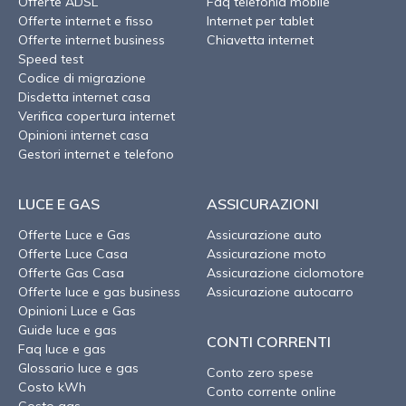
Offerte ADSL
Faq telefonia mobile
Offerte internet e fisso
Internet per tablet
Offerte internet business
Chiavetta internet
Speed test
Codice di migrazione
Disdetta internet casa
Verifica copertura internet
Opinioni internet casa
Gestori internet e telefono
LUCE E GAS
ASSICURAZIONI
Offerte Luce e Gas
Assicurazione auto
Offerte Luce Casa
Assicurazione moto
Offerte Gas Casa
Assicurazione ciclomotore
Offerte luce e gas business
Assicurazione autocarro
Opinioni Luce e Gas
Guide luce e gas
CONTI CORRENTI
Faq luce e gas
Glossario luce e gas
Conto zero spese
Costo kWh
Conto corrente online