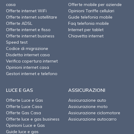
casa
Offerte mobile per aziende
Offerte internet WiFi
Opinioni Tariffe cellulari
Offerte internet satellitare
Guide telefonia mobile
Offerte ADSL
Faq telefonia mobile
Offerte internet e fisso
Internet per tablet
Offerte internet business
Chiavetta internet
Speed test
Codice di migrazione
Disdetta internet casa
Verifica copertura internet
Opinioni internet casa
Gestori internet e telefono
LUCE E GAS
ASSICURAZIONI
Offerte Luce e Gas
Assicurazione auto
Offerte Luce Casa
Assicurazione moto
Offerte Gas Casa
Assicurazione ciclomotore
Offerte luce e gas business
Assicurazione autocarro
Opinioni Luce e Gas
Guide luce e gas