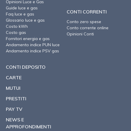
Opinioni Luce e Gas
Guide luce e gas
CONTI CORRENTI
Faq luce e gas
Glossario luce e gas
Conto zero spese
Costo kWh
Conto corrente online
Costo gas
Opinioni Conti
Fornitori energia e gas
Andamento indice PUN luce
Andamento indice PSV gas
CONTI DEPOSITO
CARTE
MUTUI
PRESTITI
PAY TV
NEWS E
APPROFONDIMENTI