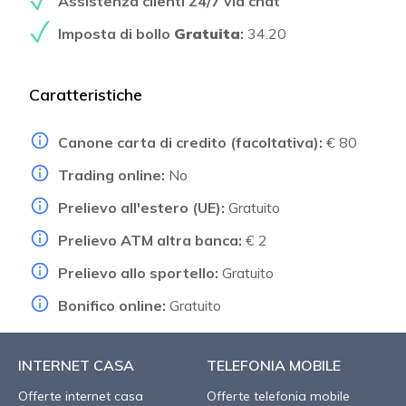
Assistenza clienti 24/7 via chat
Imposta di bollo
Gratuita
:
34.20
Caratteristiche
Canone carta di credito (facoltativa):
€ 80
Trading online:
No
Prelievo all'estero (UE):
Gratuito
Prelievo ATM altra banca:
€ 2
Prelievo allo sportello:
Gratuito
Bonifico online:
Gratuito
INTERNET CASA
TELEFONIA MOBILE
Offerte internet casa
Offerte telefonia mobile