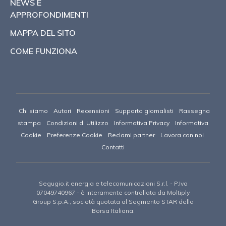
NEWS E
APPROFONDIMENTI
MAPPA DEL SITO
COME FUNZIONA
Chi siamo
Autori
Recensioni
Supporto giornalisti
Rassegna
stampa
Condizioni di Utilizzo
Informativa Privacy
Informativa
Cookie
Preferenze Cookie
Reclami partner
Lavora con noi
Contatti
Segugio.it energia e telecomunicazioni S.r.l.
- P.Iva
07049740967 -
è interamente controllata da Moltiply
Group S.p.A., società quotata al Segmento STAR della
Borsa Italiana.