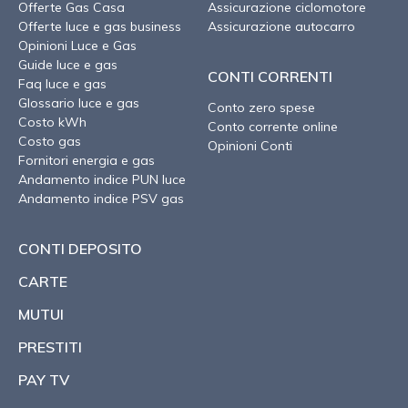
Offerte Gas Casa
Assicurazione ciclomotore
Offerte luce e gas business
Assicurazione autocarro
Opinioni Luce e Gas
Guide luce e gas
CONTI CORRENTI
Faq luce e gas
Glossario luce e gas
Conto zero spese
Costo kWh
Conto corrente online
Costo gas
Opinioni Conti
Fornitori energia e gas
Andamento indice PUN luce
Andamento indice PSV gas
CONTI DEPOSITO
CARTE
MUTUI
PRESTITI
PAY TV