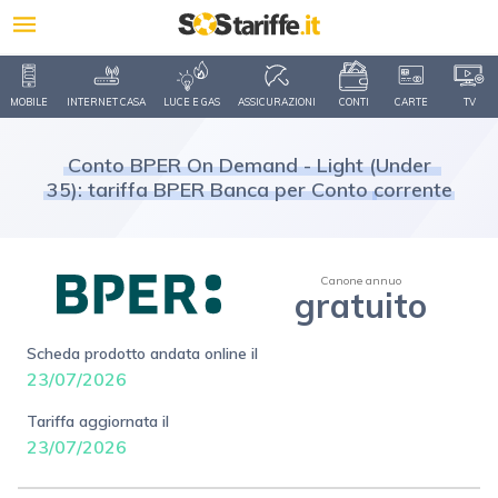
MOBILE
INTERNET CASA
LUCE E GAS
ASSICURAZIONI
CONTI
CARTE
TV
Conto BPER On Demand - Light (Under
35): tariffa BPER Banca per Conto
corrente
Canone annuo
gratuito
Scheda prodotto andata online il
23/07/2026
Tariffa aggiornata il
23/07/2026