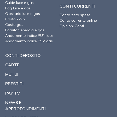
Guide luce e gas
CONTI CORRENTI
Faq luce e gas
Glossario luce e gas
Conto zero spese
Costo kWh
Conto corrente online
Costo gas
Opinioni Conti
Fornitori energia e gas
Andamento indice PUN luce
Andamento indice PSV gas
CONTI DEPOSITO
CARTE
MUTUI
PRESTITI
PAY TV
NEWS E
APPROFONDIMENTI