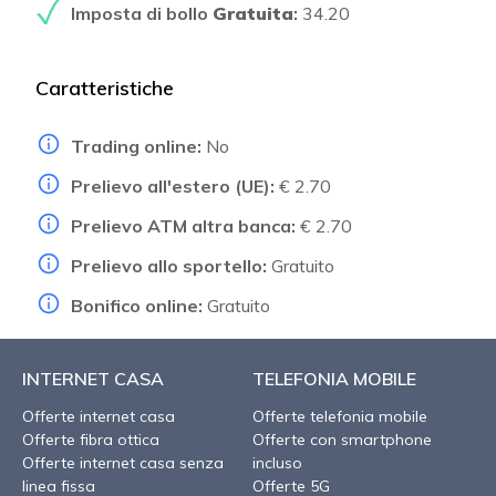
Imposta di bollo
Gratuita
:
34.20
Caratteristiche
Trading online:
No
Prelievo all'estero (UE):
€ 2.70
Prelievo ATM altra banca:
€ 2.70
Prelievo allo sportello:
Gratuito
Bonifico online:
Gratuito
INTERNET CASA
TELEFONIA MOBILE
Offerte internet casa
Offerte telefonia mobile
Offerte fibra ottica
Offerte con smartphone
Offerte internet casa senza
incluso
linea fissa
Offerte 5G