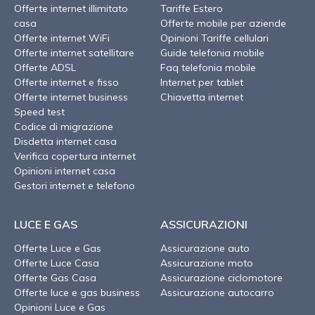
Offerte internet illimitato
Tariffe Estero
casa
Offerte mobile per aziende
Offerte internet WiFi
Opinioni Tariffe cellulari
Offerte internet satellitare
Guide telefonia mobile
Offerte ADSL
Faq telefonia mobile
Offerte internet e fisso
Internet per tablet
Offerte internet business
Chiavetta internet
Speed test
Codice di migrazione
Disdetta internet casa
Verifica copertura internet
Opinioni internet casa
Gestori internet e telefono
LUCE E GAS
ASSICURAZIONI
Offerte Luce e Gas
Assicurazione auto
Offerte Luce Casa
Assicurazione moto
Offerte Gas Casa
Assicurazione ciclomotore
Offerte luce e gas business
Assicurazione autocarro
Opinioni Luce e Gas