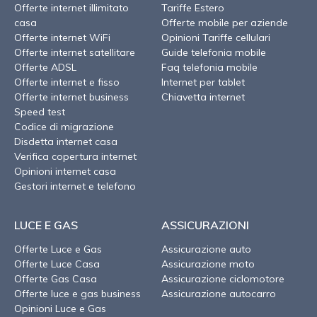
Offerte internet illimitato
Tariffe Estero
casa
Offerte mobile per aziende
Offerte internet WiFi
Opinioni Tariffe cellulari
Offerte internet satellitare
Guide telefonia mobile
Offerte ADSL
Faq telefonia mobile
Offerte internet e fisso
Internet per tablet
Offerte internet business
Chiavetta internet
Speed test
Codice di migrazione
Disdetta internet casa
Verifica copertura internet
Opinioni internet casa
Gestori internet e telefono
LUCE E GAS
ASSICURAZIONI
Offerte Luce e Gas
Assicurazione auto
Offerte Luce Casa
Assicurazione moto
Offerte Gas Casa
Assicurazione ciclomotore
Offerte luce e gas business
Assicurazione autocarro
Opinioni Luce e Gas