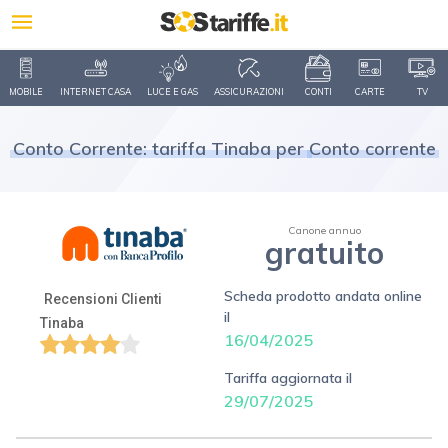
MOBILE
INTERNET CASA
LUCE E GAS
ASSICURAZIONI
CONTI
CARTE
TV
Conto Corrente: tariffa Tinaba per
Conto corrente
Canone annuo
gratuito
Scheda prodotto andata online
Recensioni Clienti
il
Tinaba
16/04/2025
Tariffa aggiornata il
29/07/2025