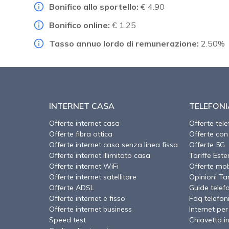
Bonifico allo sportello:
€ 4.90
Bonifico online:
€ 1.25
Tasso annuo lordo di remunerazione:
2.50%
INTERNET CASA
TELEFONI
Offerte internet casa
Offerte tel
Offerte fibra ottica
Offerte con
Offerte internet casa senza linea fissa
Offerte 5G
Offerte internet illimitato casa
Tariffe Este
Offerte internet WiFi
Offerte mob
Offerte internet satellitare
Opinioni Tari
Offerte ADSL
Guide telef
Offerte internet e fisso
Faq telefon
Offerte internet business
Internet per
Speed test
Chiavetta i