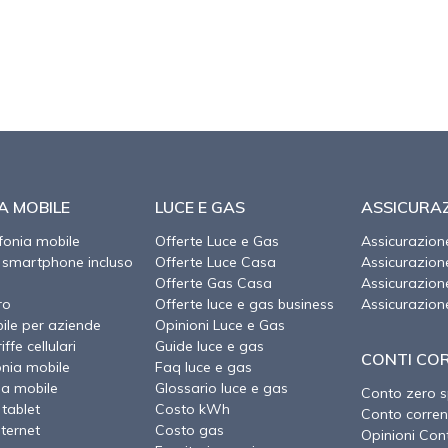
A MOBILE
LUCE E GAS
ASSICURAZ
efonia mobile
Offerte Luce e Gas
Assicurazion
 smartphone incluso
Offerte Luce Casa
Assicurazio
Offerte Gas Casa
Assicurazion
ro
Offerte luce e gas business
Assicurazion
ile per aziende
Opinioni Luce e Gas
ffe cellulari
Guide luce e gas
CONTI CO
onia mobile
Faq luce e gas
ia mobile
Glossario luce e gas
Conto zero 
 tablet
Costo kWh
Conto corren
nternet
Costo gas
Opinioni Cont