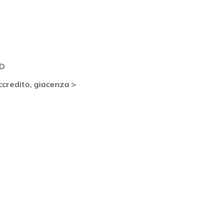
ID
ccredito, giacenza >
0